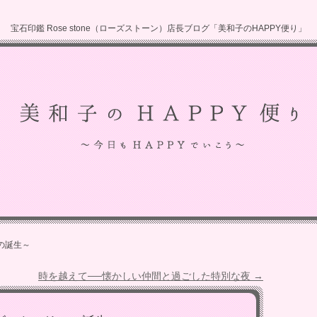
宝石印鑑 Rose stone（ローズストーン）店長ブログ「美和子のHAPPY便り」
の誕生～
時を越えて──懐かしい仲間と過ごした特別な夜
→