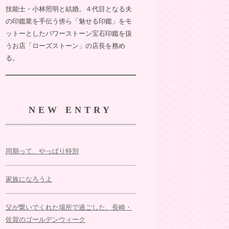
技能士・小林照明と結婚。４代目となる夫
の印鑑業を手伝う傍ら「魅せる印鑑」をモ
ットーとしたパワーストーン宝石印鑑を扱
うお店「ローズストーン」の店長を務め
る。
NEW ENTRY
同期って、やっぱり特別
家族になろうよ
父が繋いでくれた場所で過ごした、長崎・
佐賀のゴールデンウィーク