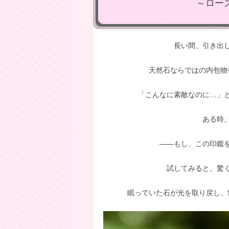
～ロー
ビ
ゲ
ー
長い間、引き出
シ
天然石ならではの内包物
ョ
ン
「こんなに素敵なのに…」
ある時
――もし、この印鑑
試してみると、驚
眠っていた石が光を取り戻し、