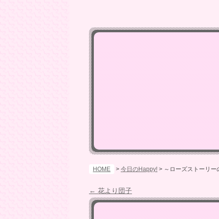
HOME
>
今日のHappy!
>
～ローズストーリー
投
←
花より団子
稿
ナ