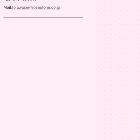
Mail.
toiawase@rosestone.co.jp