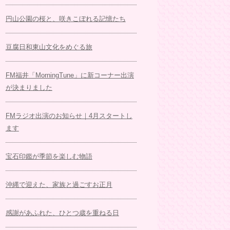
円山公園の桜と、咲きこぼれる記憶たち
豆腐日和東山文化をめぐる旅
FM福井「MorningTune」に新コーナー出演
が決まりました
FMラジオ出演のお知らせ｜4月スタートし
ます
宝石印鑑が季節を楽しむ物語
沖縄で迎えた、家族と過ごすお正月
感謝があふれた、ひとつ歳を重ねる日